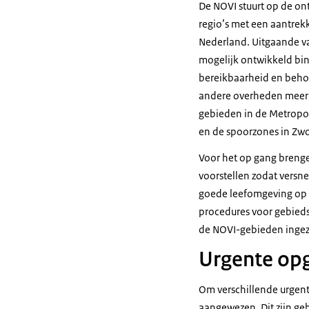
De NOVI stuurt op de on
regio’s met een aantrekk
Nederland. Uitgaande va
mogelijk ontwikkeld binn
bereikbaarheid en behou
andere overheden meer 
gebieden in de Metropo
en de spoorzones in Zwo
Voor het op gang breng
voorstellen zodat versn
goede leefomgeving op d
procedures voor gebieds
de NOVI-gebieden ingez
Urgente op
Om verschillende urgent
aangewezen. Dit zijn ge