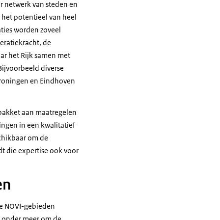
ar netwerk van steden en
 het potentieel van heel
aties worden zoveel
eratiekracht, de
ar het Rijk samen met
ijvoorbeeld diverse
Groningen en Eindhoven
pakket aan maatregelen
ngen in een kwalitatief
schikbaar om de
t die expertise ook voor
en
ige NOVI-gebieden
at onder meer om de