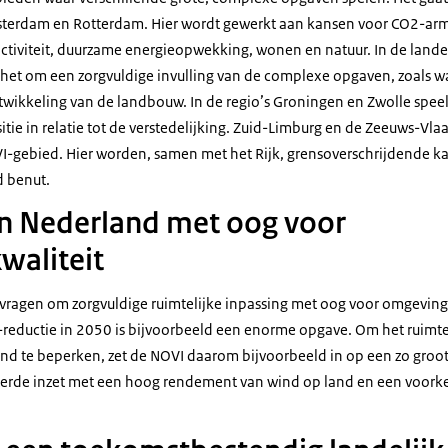
erdam en Rotterdam. Hier wordt gewerkt aan kansen voor CO2-arme
tiviteit, duurzame energieopwekking, wonen en natuur. In de lande
 het om een zorgvuldige invulling van de complexe opgaven, zoals 
ikkeling van de landbouw. In de regio’s Groningen en Zwolle speel
itie in relatie tot de verstedelijking. Zuid-Limburg en de Zeeuws-Vl
I-gebied. Hier worden, samen met het Rijk, grensoverschrijdende 
 benut.
an Nederland met oog voor
waliteit
ragen om zorgvuldige ruimtelijke inpassing met oog voor omgevings
-reductie in 2050 is bijvoorbeeld een enorme opgave. Om het ruimt
d te beperken, zet de NOVI daarom bijvoorbeeld in op een zo groo
terde inzet met een hoog rendement van wind op land en een voork