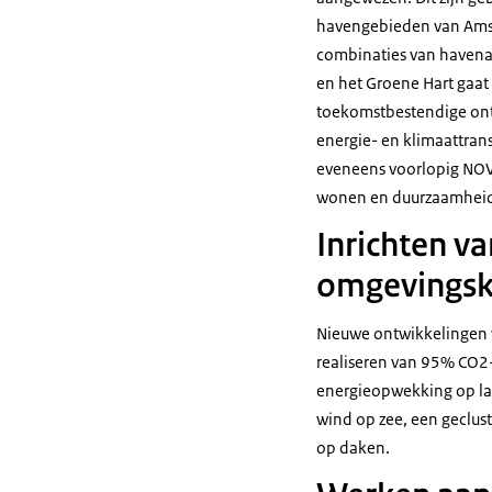
havengebieden van Amst
combinaties van havenac
en het Groene Hart gaat
toekomstbestendige ontw
energie- en klimaattrans
eveneens voorlopig NOV
wonen en duurzaamheid
Inrichten v
omgevingsk
Nieuwe ontwikkelingen v
realiseren van 95% CO2
energieopwekking op lan
wind op zee, een geclus
op daken.