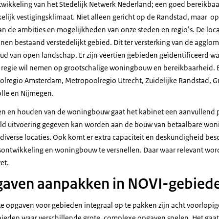
twikkeling van het Stedelijk Netwerk Nederland; een goed bereikba
elijk vestigingsklimaat. Niet alleen gericht op de Randstad, maar op
n de ambities en mogelijkheden van onze steden en regio’s. De loc
en bestaand verstedelijkt gebied. Dit ter versterking van de agglom
d van open landschap. Er zijn veertien gebieden geïdentificeerd wa
regie wil nemen op grootschalige woningbouw en bereikbaarheid. B
olregio Amsterdam, Metropoolregio Utrecht, Zuidelijke Randstad, 
lle en Nijmegen.
en en houden van de woningbouw gaat het kabinet een aanvullend 
eld uitvoering gegeven kan worden aan de bouw van betaalbare woni
iverse locaties. Ook komt er extra capaciteit en deskundigheid be
ontwikkeling en woningbouw te versnellen. Daar waar relevant word
et.
gaven aanpakken in NOVI-gebied
e opgaven voor gebieden integraal op te pakken zijn acht voorlop
bieden waar verschillende grote, complexe opgaven spelen. Het ga