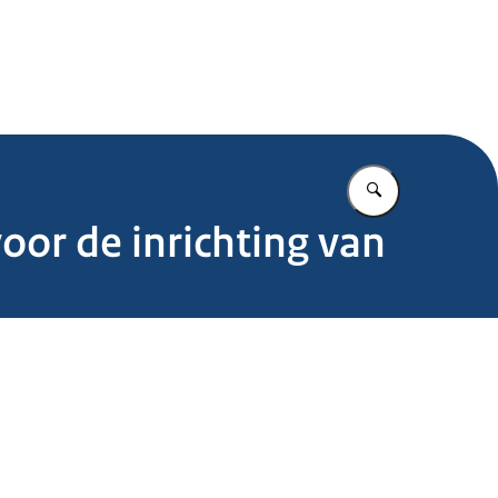
.nl
Vul in wat u z
oor de inrichting van