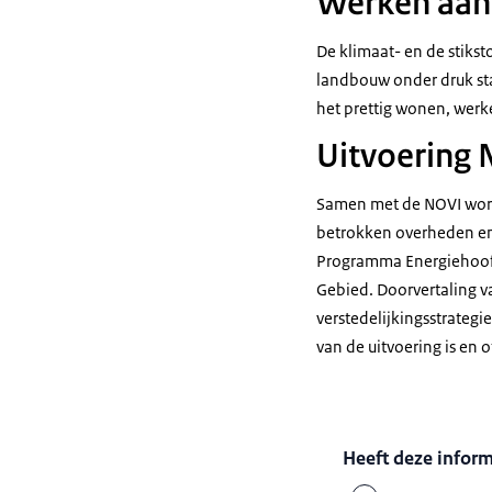
Werken aan 
De klimaat- en de stiks
landbouw onder druk sta
het prettig wonen, werke
Uitvoering 
Samen met de NOVI wordt
betrokken overheden en 
Programma Energiehoof
Gebied. Doorvertaling 
verstedelijkingsstrategi
van de uitvoering is en 
Heeft deze infor