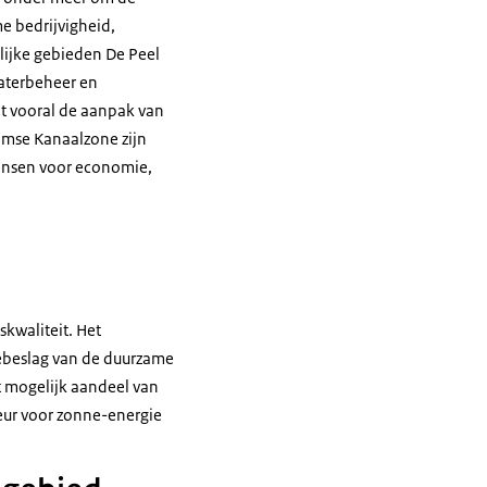
 bedrijvigheid,
lijke gebieden De Peel
waterbeheer en
t vooral de aanpak van
aamse Kanaalzone zijn
kansen voor economie,
kwaliteit. Het
ebeslag van de duurzame
t mogelijk aandeel van
eur voor zonne-energie