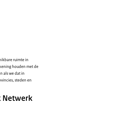
hikbare ruimte in
ekening houden met de
n als we dat in
vincies, steden en
k Netwerk