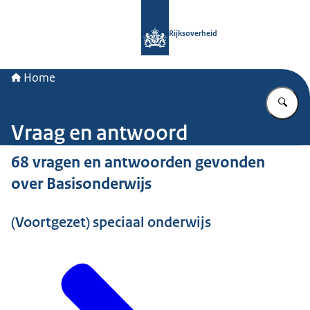
Naar de homepage van Rijksoverheid
Rijksoverheid
Home
Vu
Vraag en antwoord
68 vragen en antwoorden gevonden
over Basisonderwijs
(Voortgezet) speciaal onderwijs