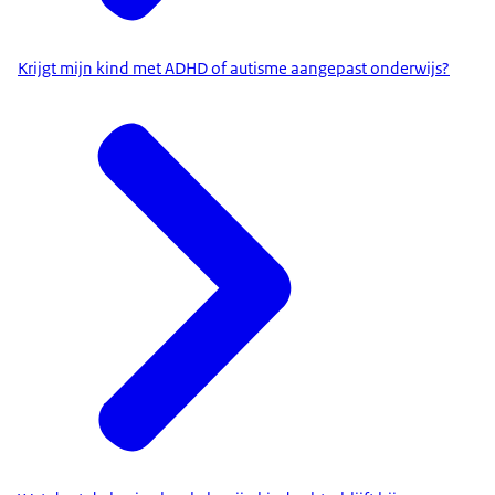
Krijgt mijn kind met ADHD of autisme aangepast onderwijs?