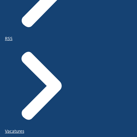
RSS
Vacatures