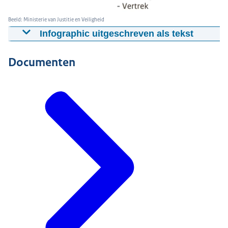
Beeld: Ministerie van Justitie en Veiligheid
Infographic uitgeschreven als tekst
Drie perspectieven op migratie:
Documenten
Internationaal
Europees
Nationaal
Thema's binnen de Staat van Migratie:
Migratie van buiten de EU
Migratie vanuit de EU
Asielmigratie
Vertrek