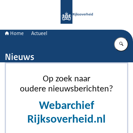
Naar de homepage van Rijksoverheid
Rijksoverheid
Home
Actueel
Vu
Nieuws