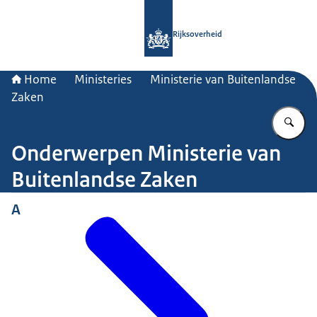
Naar de homepage van Rijksoverheid
Rijksoverheid
Home
Ministeries
Ministerie van Buitenlandse
Zaken
Vu
Onderwerpen Ministerie van
Buitenlandse Zaken
A