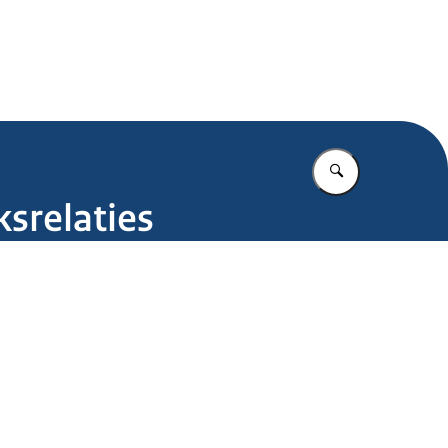
.nl
Vul in wat u z
srelaties