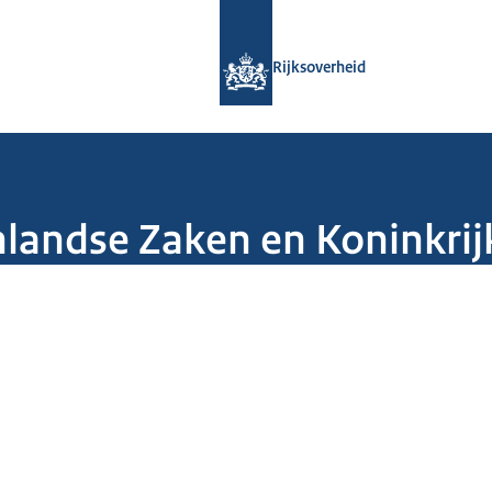
Naar de homepage van Rijksoverheid
Rijksoverheid
nlandse Zaken en Koninkrijk