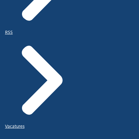
RSS
Vacatures