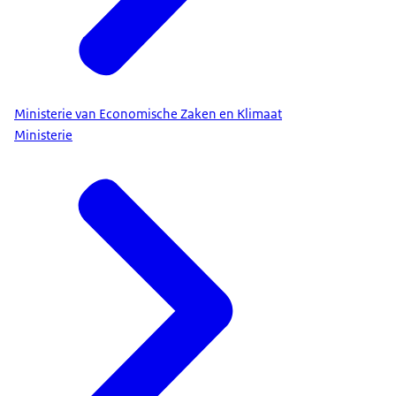
het Meldpunt geneesmiddelentekorten en -
defecten
. Hierdoor weet de overheid zo vroeg
mogelijk wanneer een medicijn niet leverbaar is. Op
die manier is er tijd om oplossingen te zoeken.
Ministerie van Economische Zaken en Klimaat
Ministerie
Als nieuwe medicijnen niet leverbaar zijn, geven
apothekers soms minder van een medicijn mee. Of
hetzelfde medicijn van een andere leverancier. Zo
voorkomen ze een tekort.
Ook vraagt de overheid iedereen om thuis een
EHBO-doos te hebben, als onderdeel van