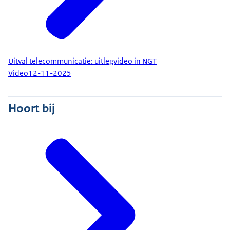
die het kabinet verwerkt in de Cyberbeveiligingswet
.
Groothandels en leveranciers van medicijnen
Uitval telecommunicatie: uitlegvideo in NGT
moeten altijd genoeg voorraad hebben. Voor
Video
12-11-2025
groothandels is dit 2 weken, voor leveranciers 6
weken. Dat staat in de Geneesmiddelenwet. Deze
Hoort bij
voorraad zorgt ervoor dat medicijnen meestal
leverbaar zijn, ook als er tijdelijk geen aanvoer van
nieuwe medicijnen is.
Verder moeten leveranciers van medicijnen tekorten
doorgeven aan