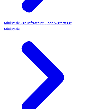
Ministerie van Infrastructuur en Waterstaat
Ministerie
een noodpakket voor crisissituaties
. En om altijd
voldoende medicijnen in huis te hebben, adviseert