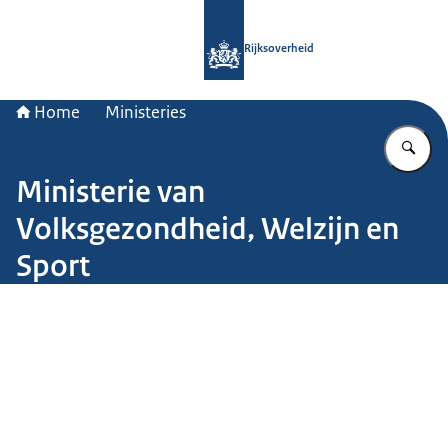
Naar de homepage van Rijksoverheid
Rijksoverheid
Home
Ministeries
Vu
Ministerie van
Volksgezondheid, Welzijn en
Sport