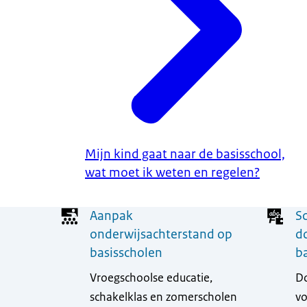
Mijn kind gaat naar de basisschool,
wat moet ik weten en regelen?
Menu
Aanpak
S
onderwijsachterstand op
d
basisscholen
b
Vroegschoolse educatie,
Do
schakelklas en zomerscholen
vo