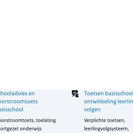
chooladvies en
Toetsen basisschool
oorstroomtoets
ontwikkeling leerli
asisschool
volgen
orstroomtoets, toelating
Verplichte toetsen,
ortgezet onderwijs
leerlingvolgsysteem,