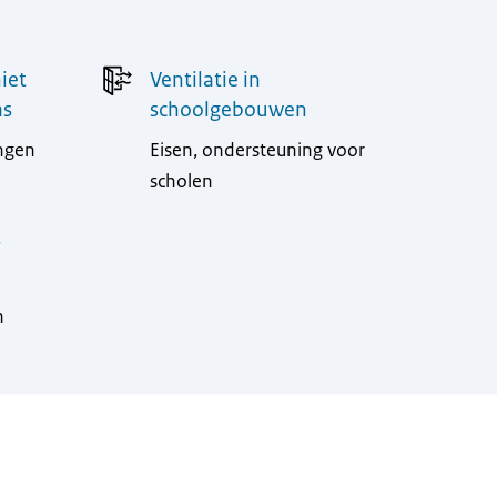
iet
Ventilatie in
as
schoolgebouwen
ingen
Eisen, ondersteuning voor
scholen
r
n