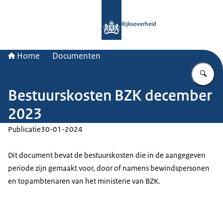
Naar de homepage van Rijksoverheid
Rijksoverheid
Home
Documenten
Vu
Bestuurskosten BZK december
2023
Publicatie
30-01-2024
Dit document bevat de bestuurskosten die in de aangegeven
periode zijn gemaakt voor, door of namens bewindspersonen
en topambtenaren van het ministerie van BZK.