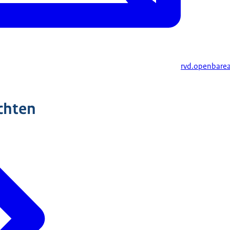
rvd.openbare
chten