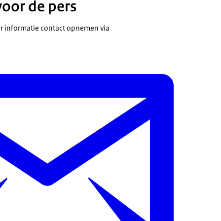
voor de pers
n we dat doen. We verhogen de uitgaven aan onderzoek en ontwikk
 procent van zijn economie te laten investeren in innovatie. Twee d
 informatie contact opnemen via
investeerders en bedrijven, e een derde is publiek vanuit overheid, o
ngen. En daarmee geven we de innovatiekracht van onze economie ee
t dat ik wil uitlichten, is het wetsvoorstel waarmee werknemers bet
faillissement, specifiek bij een doorstart na een faillissement. Zo wo
nemers mee te nemen bij een doorstart en mag een doorstart op zich
 om ontslagbescherming van werknemers te omzeilen. Hiermee wete
e zijn als hun werkgever failliet gaat en zullen meer werknemers hu
 ik tot een afronding van deze laatste persconferentie voor het rece
weken om gas terug te nemen en bij te tanken, voor u en voor mij. En
tgerust en wel weer terug te zien op vrijdag 15 augustus, bij de eerste
e na het reces. Maar voor nu alvast iedereen een mooie zomer toege