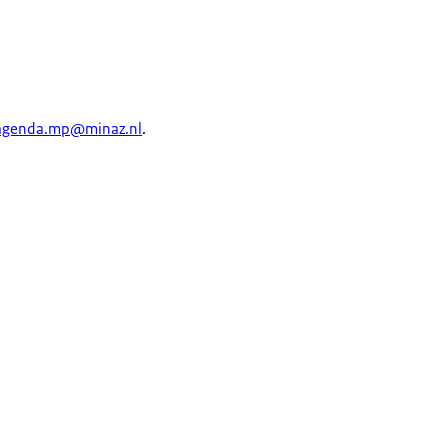
agenda.mp@minaz.nl
.