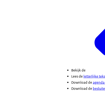
Samen met de u
geoordeeld dat
van de bevolki
onverminderd d
wapens en nog 
Oekraïne steun
bij de
Ukraine 
kunnen onderst
militaire steun.
En vandaag dus 
twee punten ui
Bekijk de
onderzoek en on
Lees de
letterlijke te
innovatiekrach
Download de
agenda 
welvaart van o
Download de
besluite
afhankelijk. An
En de huidige 
positie moeten 