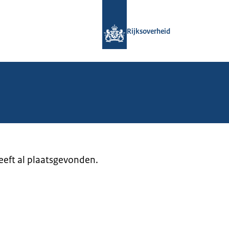
Naar de homepage van Rijksoverheid
Rijksoverheid
heeft al plaatsgevonden.