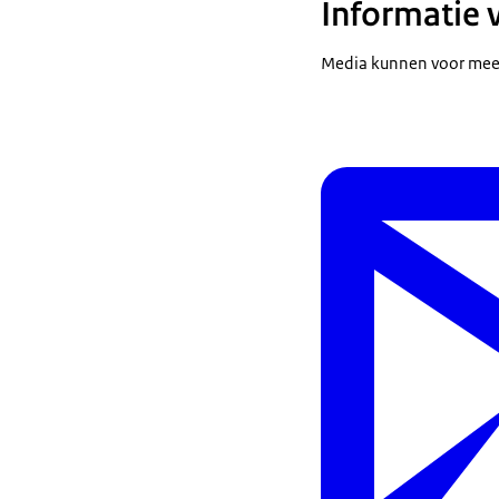
Informatie 
leidraad kunne
Nederland drie
Media kunnen voor meer
vanuit private 
kennisinstelli
Het tweede pun
worden bij een 
de meeste werk
een reden zijn
waar ze aan to
En daarmee kom
er nu een paar 
uitspreken u ui
persconferenti