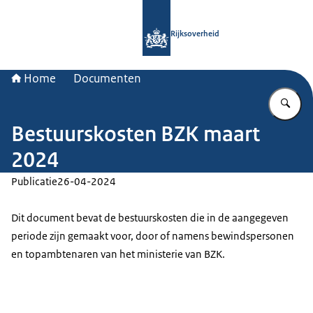
Naar de homepage van Rijksoverheid
Rijksoverheid
Home
Documenten
Vu
Bestuurskosten BZK maart
2024
Publicatie
26-04-2024
Dit document bevat de bestuurskosten die in de aangegeven
periode zijn gemaakt voor, door of namens bewindspersonen
en topambtenaren van het ministerie van BZK.