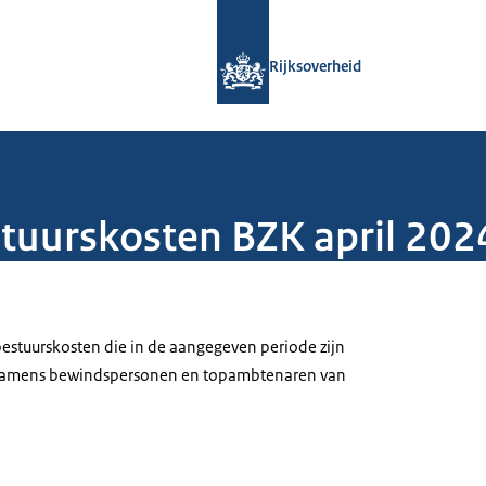
Naar de homepage van Rijksoverheid
Rijksoverheid
uurskosten BZK april 202
estuurskosten die in de aangegeven periode zijn
 namens bewindspersonen en topambtenaren van