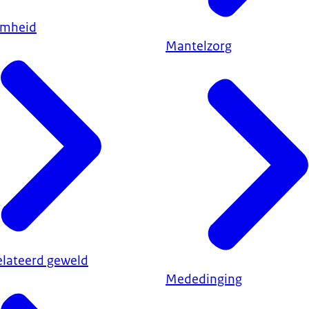
amheid
Mantelzorg
elateerd geweld
Mededinging